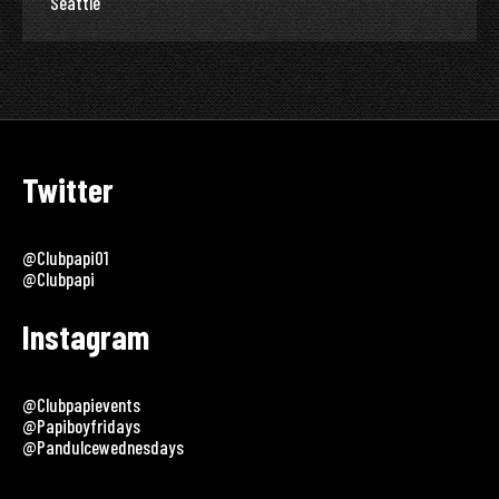
Seattle
Twitter
@clubpapi01
@clubpapi
Instagram
@clubpapievents
@papiboyfridays
@pandulcewednesdays