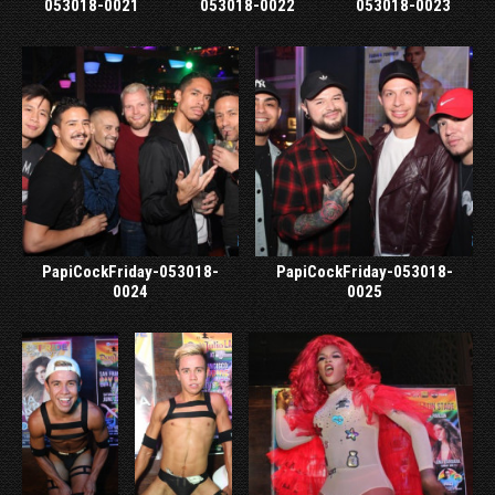
053018-0021
053018-0022
053018-0023
PapiCockFriday-053018-
PapiCockFriday-053018-
0024
0025