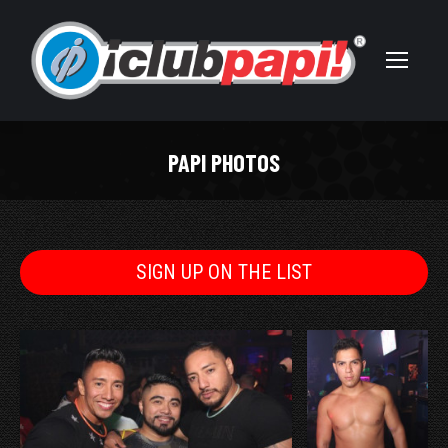
PAPI PHOTOS
You are here:
SIGN UP ON THE LIST