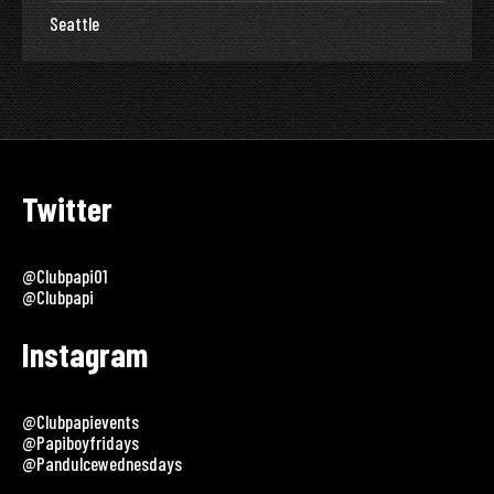
Seattle
Twitter
@clubpapi01
@clubpapi
Instagram
@clubpapievents
@papiboyfridays
@pandulcewednesdays